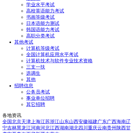
学业水平考试
高校英语能力考试
书画等级考试
日本语能力测试
韩国语能力考试
高职分类考试
其他考试
计算机等级考试
全国计算机应用水平考试
计算机技术与软件专业技术资格
三支一扶
选调生
其他
招聘信息
公务员考试
事业单位招聘
其它招聘
各地资讯
全国
北京
天津
上海
江苏
浙江
山东
山西
安徽
福建
广东
广西
海南
辽
宁
吉林
黑龙江
河南
河北
江西
湖南
湖北
四川
重庆
云南
贵州
陕西
甘