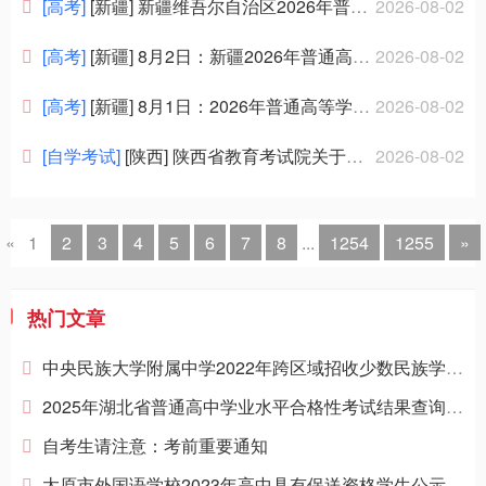
招聘信息
[高考]
[新疆] 新疆维吾尔自治区2026年普通高校招生普通类国家及地方专项、南疆单列、对口援疆计划本科二批次投档情况
2026-08-02
[高考]
[新疆] 8月2日：新疆2026年普通高等学校招生国家及地方专项、南疆单列、对口援疆计划本科二批次，高水平运动队本科二批次投档录取工作正式开始
2026-08-02
[高考]
[新疆] 8月1日：2026年普通高等学校招收有关省市新疆高中班毕业生录取本科一批次单列类未完成计划征集志愿
2026-08-02
[自学考试]
[陕西] 陕西省教育考试院关于公布高等教育自学考试省考课程考试大纲的公告
2026-08-02
«
1
2
3
4
5
6
7
8
...
1254
1255
»
热门文章
中央民族大学附属中学2022年跨区域招收少数民族学生名单
2025年湖北省普通高中学业水平合格性考试结果查询和复核办法
自考生请注意：考前重要通知
太原市外国语学校2023年高中具有保送资格学生公示