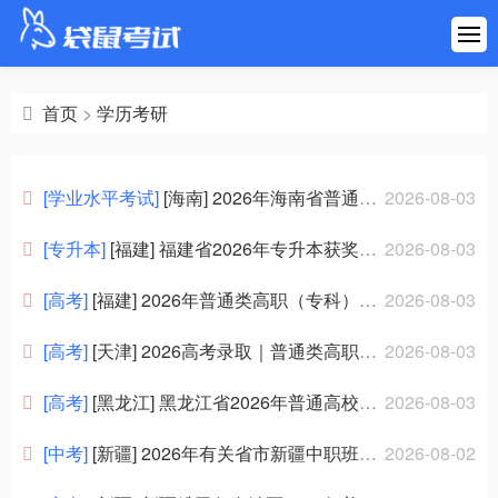
首页
建筑工程
首页
>
学历考研
医药健康
[学业水平考试]
[海南] 2026年海南省普通高中学业水平合格性考试成绩发布公告
2026-08-03
财会金融
[专升本]
[福建] 福建省2026年专升本获奖考生网上填报志愿样表下载
2026-08-03
职业资格
[高考]
[福建] 2026年普通类高职（专科）提前批征求志愿8月4日填报
2026-08-03
[高考]
[天津] 2026高考录取｜普通类高职（专科）批次征询志愿录取结果可查，我市2026年普通高校招生录取工作顺利结束
2026-08-03
学历考研
[高考]
[黑龙江] 黑龙江省2026年普通高校招生普通类高职（专科）提前批B段录取最低分数线（二）
2026-08-03
其他考试
[中考]
[新疆] 2026年有关省市新疆中职班招生进入体检范围考生名单将于7月31日公布
2026-08-02