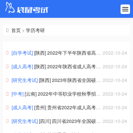
首页
建筑工程
首页
>
学历考研
医药健康
[自学考试]
[陕西] 2022年下半年陕西省高等教育自学考试考前提醒
2022-10-24
财会金融
[成人高考]
[陕西] 2022年陕西省成人高考考生告知书
2022-10-24
职业资格
[研究生考试]
[陕西] 2023年陕西省全国硕士研究生招生考试网上报名与网上确认温馨提示
2022-10-24
[中考]
[云南] 2022年中等职业学校秋季招生第七轮征集志愿公告
2022-10-24
学历考研
[成人高考]
[贵州] 贵州省2022年成人高考考前提示（一）
2022-10-24
其他考试
[研究生考试]
[四川] 四川省2023年全国硕士研究生招生考试报名信息网上确认公告
2022-10-24