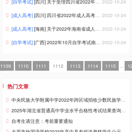
招聘信息
[自学考试]
[四川] 关于受理四川省2022年10月高等教育自学考试考生因疫情防控退费申请的通告
2022-10-24
[成人高考]
[四川] 四川省2022年成人高考考生防疫须知
2022-10-24
[成人高考]
[海南] 关于2022年海南省成人高校招生全国统一考试免试考生名单的公示
2022-10-24
[自学考试]
[广西] 2022年10月自学考试南宁市第三职业技术学校考点变更公告
2022-10-24
1109
1110
1111
1112
1113
1114
1115
...
1
热门文章
中央民族大学附属中学2022年跨区域招收少数民族学生名单
2025年湖北省普通高中学业水平合格性考试结果查询和复核办法
自考生请注意：考前重要通知
太原市外国语学校2023年高中具有保送资格学生公示