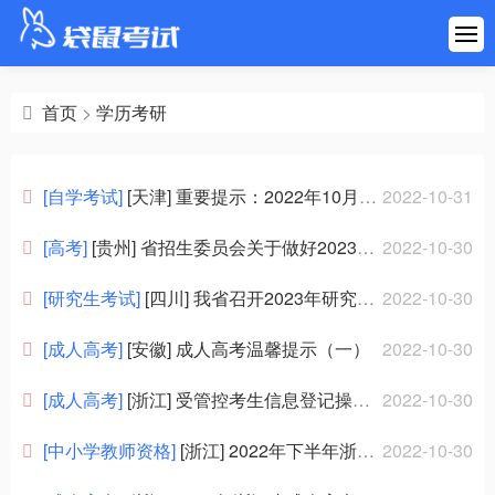
首页
建筑工程
首页
>
学历考研
医药健康
[自学考试]
[天津] 重要提示：2022年10月考期天津自考网络助学综合测验即将结束，请相关考生抓紧时间
2022-10-31
财会金融
[高考]
[贵州] 省招生委员会关于做好2023年普通高等学校考试招生报名工作的通知
2022-10-30
职业资格
[研究生考试]
[四川] 我省召开2023年研究生招生考试工作会
2022-10-30
[成人高考]
[安徽] 成人高考温馨提示（一）
2022-10-30
学历考研
[成人高考]
[浙江] 受管控考生信息登记操作流程
2022-10-30
其他考试
[中小学教师资格]
[浙江] 2022年下半年浙江省中小学教师资格笔试考生退费申请公告
2022-10-30