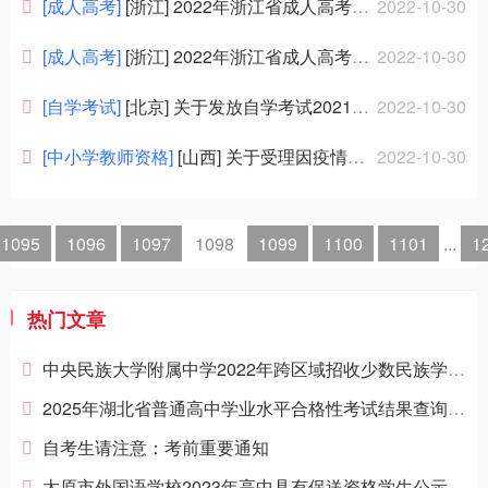
招聘信息
[成人高考]
[浙江] 2022年浙江省成人高考咨询电话
2022-10-30
[成人高考]
[浙江] 2022年浙江省成人高考疫情防控公告
2022-10-30
[自学考试]
[北京] 关于发放自学考试2021年下半年和2022年上半年两期学士学位证书的通知
2022-10-30
[中小学教师资格]
[山西] 关于受理因疫情防控无法参加山西省2022年下半年中小学教师资格考试（笔试）考生退费的公告
2022-10-30
1095
1096
1097
1098
1099
1100
1101
...
1
热门文章
中央民族大学附属中学2022年跨区域招收少数民族学生名单
2025年湖北省普通高中学业水平合格性考试结果查询和复核办法
自考生请注意：考前重要通知
太原市外国语学校2023年高中具有保送资格学生公示