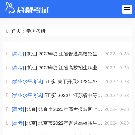
首页
建筑工程
首页
>
学历考研
医药健康
[高考]
[浙江] 2023年浙江省普通高校招生艺术类专业统一考试和单独考试招生职业技能操作考试（艺术类、其他类）考生疫情防控须知
2022-10-28
财会金融
[高考]
[浙江] 2023年浙江省高校招生职业技能操作考试艺术类、其他类（除汽车专业外）考试简章
2022-10-28
职业资格
[学业水平考试]
[江苏] 关于开展2023年外省普通高中学业水平合格性考试成绩转入江苏认定工作的通告
2022-10-28
[学业水平考试]
[江苏] 2022年江苏省中等职业学校学生学业水平考试考生健康应试须知
2022-10-28
学历考研
[高考]
[北京] 北京市2023年高考报名网上支付说明
2022-10-28
其他考试
[高考]
[北京] 北京市2022年普通高校招生专业目录
2022-10-28