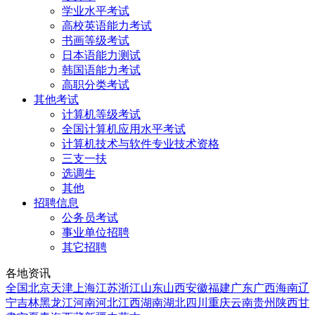
学业水平考试
高校英语能力考试
书画等级考试
日本语能力测试
韩国语能力考试
高职分类考试
其他考试
计算机等级考试
全国计算机应用水平考试
计算机技术与软件专业技术资格
三支一扶
选调生
其他
招聘信息
公务员考试
事业单位招聘
其它招聘
各地资讯
全国
北京
天津
上海
江苏
浙江
山东
山西
安徽
福建
广东
广西
海南
辽
宁
吉林
黑龙江
河南
河北
江西
湖南
湖北
四川
重庆
云南
贵州
陕西
甘