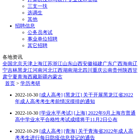
三支一扶
选调生
其他
招聘信息
公务员考试
事业单位招聘
其它招聘
各地资讯
全国
北京
天津
上海
江苏
浙江
山东
山西
安徽
福建
广东
广西
海南
辽
宁
吉林
黑龙江
河南
河北
江西
湖南
湖北
四川
重庆
云南
贵州
陕西
甘
肃
宁夏
青海
西藏
新疆
内蒙古
首页
>
学历考研
2022-10-30
[成人高考]
[黑龙江] 关于开展黑龙江省2022
年成人高考考生考前情况摸排的通知
2022-10-30
[学业水平考试]
[上海] 2022年9月上海市普通
高中学业水平合格性考试成绩将于11月2日公布
2022-10-29
[成人高考]
[青海] 关于青海省2022年成人高
考考生进行每日防疫信息登记的通告